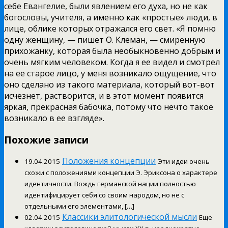
себе Евангелие, были явлением его духа, но не как
богословы, учителя, а именно как «простые» люди, в
лице, облике которых отражался его свет. «Я помню
одну женщину, — пишет О. Клеман, — смиренную
прихожанку, которая была необыкновенно добрым и
очень мягким человеком. Когда я ее видел и смотрел
на ее старое лицо, у меня возникало ощущение, что
оно сделано из такого материала, который вот-вот
исчезнет, растворится, и в этот момент появится
яркая, прекрасная бабочка, потому что нечто такое
возникало в ее взгляде».
Похожие записи
Положения концепции
19.04.2015
Эти идеи очень
схожи с положениями концепции Э. Эриксона о характере
идентичности. Вождь германской нации полностью
идентифицирует себя со своим народом, но не с
отдельными его элементами, […]
Классики элитологической мысли
02.04.2015
Еще