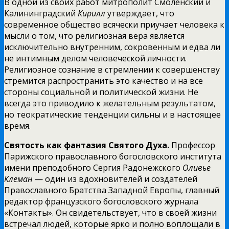
В одной из своих работ митрополит Смоленский и
Калининградский
Кирилл
утверждает,
что
современное общество всячески приучает человека к
мысли о том, что религиозная вера является
исключительно внутренним, сокровенным и едва ли
не интимным делом человеческой личности.
Религиозное сознание в стремлении к совершенству
стремится распространить это качество и на все
стороны социальной и политической жизни. Не
всегда это приводило к желательным результатом,
но теократические тенденции сильны и в настоящее
время.
Святость как фантазия Святого Духа.
Профессор
Парижского православного богословского института
имени преподобного Сергия Радонежского
Оливье
Клеман
— один из вдохновителей и создателей
Православного Братства Западной Европы, главный
редактор французского богословского журнала
«Контакты». Он свидетельствует, что в своей жизни
встречал людей, которые ярко и полно воплощали в