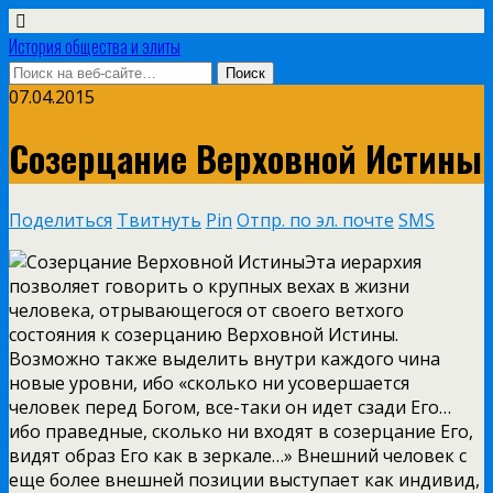
История общества и элиты
07.04.2015
Созерцание Верховной Истины
Поделиться
Твитнуть
Pin
Отпр. по эл. почте
SMS
Эта иерархия
позволяет говорить о крупных вехах в жизни
человека, отрывающегося от своего ветхого
состояния к созерцанию Верховной Истины.
Возможно также выделить внутри каждого чина
новые уровни, ибо «сколько ни усовершается
человек перед Богом, все-таки он идет сзади Его…
ибо праведные, сколько ни входят в созерцание Его,
видят образ Его как в зеркале…» Внешний человек с
еще более внешней позиции выступает как индивид,