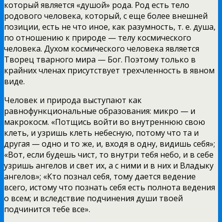
который является «душой»
рода. Род есть тело
родового человека, который, с еще более внешней
позиции, есть не что иное, как разумность, т. е. душа,
по отношению к природе — телу космического
человека. Духом космического человека является
Творец тварного мира — Бог. Поэтому только в
крайних членах присутствует трехчленность в явном
виде.
Человек и природа выступают как
равнофункциональные образования: микро — и
макрокосм. «Потщись войти во внутреннюю свою
клеть, и узришь клеть небесную, потому что та и
другая — одно и то же, и, входя в одну, видишь себя»;
«Вот, если будешь чист, то внутри тебя небо, и в себе
узришь ангелов и свет их, а с ними и в них и Владыку
ангелов»; «Кто познал себя, тому дается ведение
всего, истому что познать себя есть полнота ведения
о всем; и вследствие подчинения души твоей
подчинится тебе все».