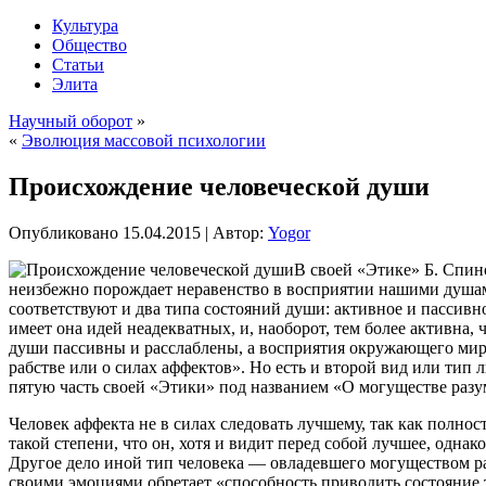
Культура
Общество
Статьи
Элита
Научный оборот
»
«
Эволюция массовой психологии
Происхождение человеческой души
Опубликовано
15.04.2015
|
Автор:
Yogor
В своей «Этике» Б. Спин
неизбежно порождает неравенство в восприятии нашими душами
соответствуют и два типа состояний души: активное и пассивн
имеет она идей неадекватных, и, наоборот, тем более активна,
души пассивны и расслаблены, а восприятия окружающего мир
рабстве или о силах аффектов». Но есть и второй вид или тип 
пятую часть своей «Этики» под названием «О могуществе разум
Человек аффекта не в силах следовать лучшему, так как полно
такой степени, что он, хотя и видит перед собой лучшее, одна
Другое дело иной тип человека — овладевшего могуществом р
своими эмоциями обретает «способность приводить состояние те