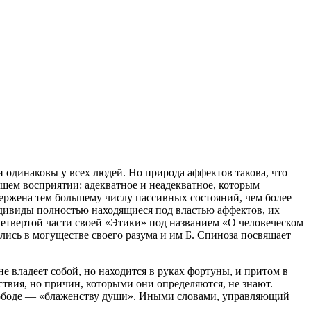
 одинаковы у всех людей. Но природа аффектов такова, что
шем восприятии: адекватное и неадекватное, которым
ержена тем большему числу пассивных состояний, чем более
индивиды полностью находящиеся под властью аффектов, их
етвертой части своей «Этики» под названием «О человеческом
ились в могуществе своего разума и им Б. Спиноза посвящает
е владеет собой, но находится в руках фортуны, и притом в
ствия, но причин, которыми они определяются, не знают.
свободе — «блаженству души». Иными словами, управляющий