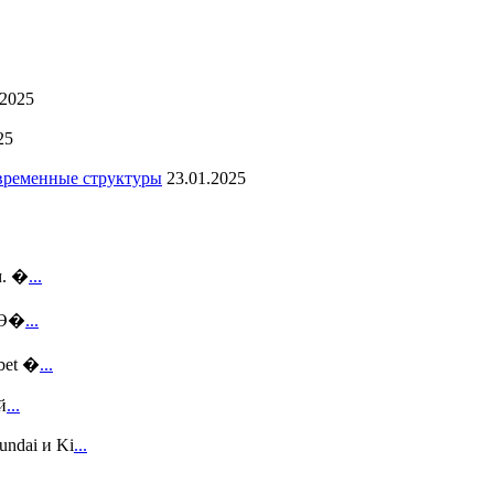
.2025
25
овременные структуры
23.01.2025
м. �
...
 Э�
...
bet �
...
й
...
ndai и Ki
...