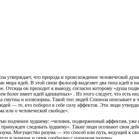
оза утверждает, что природа и происхождение человеческой души
 мира идей. В этой связи философ выделяет два типа идей в на
ое. Отсюда
он приходит к выводу, согласно которому «душа подв
 чем более имеет идей адекватных»
.
Из этого следует, что есть 
а смутны и иллюзорны. Такой тип людей Спиноза описывает в ч
людей — те, кто поборол в себе силу аффектов. Эти люди утверд
а или о человеческой свободе».
стью подчинен худшему: «человек, подверженный аффектам, уже н
ко принужден следовать худшему». Такие люди осознают свои дей
азума. Могущество разума — это способ или путь, ведущий к 
ла в порядок и связь сообразно с порядком разума».