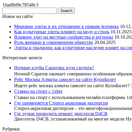
10adfb99c78548c3
Новое на сайте
Мировые элиты и их отношение к правам человека
10.12
Как культурные элиты влияют на моду и стиль
10.11.2025
Влияние элит на местные сообщества и регионы
10.10.20
Роль женщин в современном обществе
20.04.2025
Элиты и традиции: как культурное наследие влияет на с
Интересные записи
Ночные клубы Саратова: куда сходить?
Ночной Саратов оживает совершенно особенным образо
Рейс Москва Алматы самолет на сайте КупиБилет
Ищете рейс москва алматы самолет на сайте КупиБилет?
Ставки на спорт с 1xbet
Ставки на спорт с использованием онлайн-платформы 1x
Где применяется Стирол акриловая дисперсия
Стирол-акриловая дисперсия – это многофункциональны
Где лучше проводить ремонт двигателя D4CB
Двигатель D4CB, устанавливаемый на многие модели Hyu
Рубрики