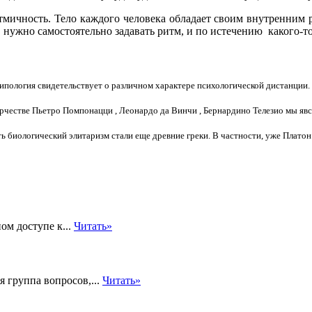
итмичность. Тело каждого человека обладает своим внутренним р
а, нужно самостоятельно задавать ритм, и по истечению какого-
ипология свидетельствует о различном характере психологической дистанции.
орчестве Пьетро Помпонацци , Леонардо да Винчи , Бернардино Телезио мы я
ь биологический элитаризм стали еще древние греки. В частности, уже Платон
ом доступе к...
Читать»
я группа вопросов,...
Читать»