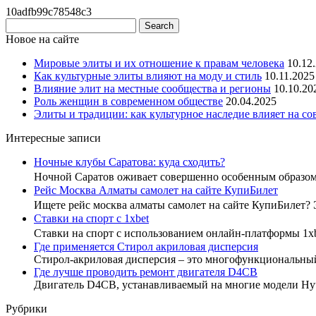
10adfb99c78548c3
Новое на сайте
Мировые элиты и их отношение к правам человека
10.12
Как культурные элиты влияют на моду и стиль
10.11.2025
Влияние элит на местные сообщества и регионы
10.10.20
Роль женщин в современном обществе
20.04.2025
Элиты и традиции: как культурное наследие влияет на с
Интересные записи
Ночные клубы Саратова: куда сходить?
Ночной Саратов оживает совершенно особенным образо
Рейс Москва Алматы самолет на сайте КупиБилет
Ищете рейс москва алматы самолет на сайте КупиБилет?
Ставки на спорт с 1xbet
Ставки на спорт с использованием онлайн-платформы 1x
Где применяется Стирол акриловая дисперсия
Стирол-акриловая дисперсия – это многофункциональны
Где лучше проводить ремонт двигателя D4CB
Двигатель D4CB, устанавливаемый на многие модели Hyu
Рубрики