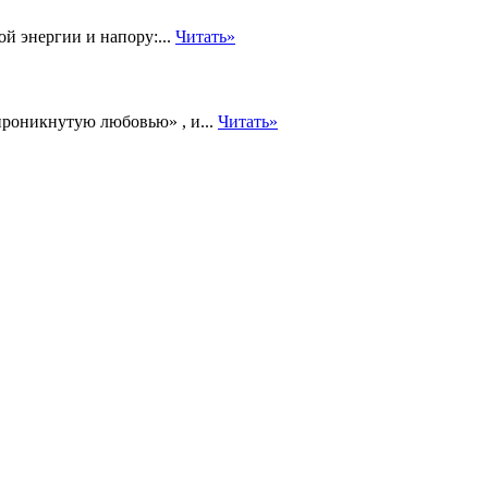
й энергии и напору:...
Читать»
проникнутую любовью» , и...
Читать»