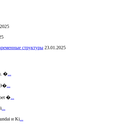
.2025
25
овременные структуры
23.01.2025
м. �
...
 Э�
...
bet �
...
й
...
ndai и Ki
...