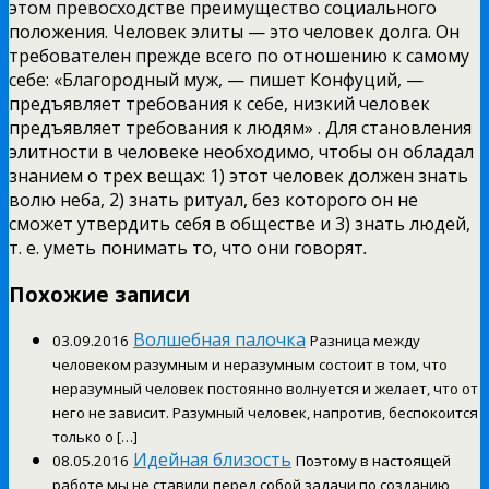
этом превосходстве преимущество социального
положения. Человек элиты — это человек долга. Он
требователен прежде всего по отношению к самому
себе: «Благородный муж, — пишет Конфуций, —
предъявляет требования к себе, низкий человек
предъявляет требования к людям» . Для становления
элитности в человеке необходимо, чтобы он обладал
знанием о трех вещах: 1) этот человек должен знать
волю неба, 2) знать ритуал, без которого он не
сможет утвердить себя в обществе и 3) знать людей,
т. е. уметь понимать то, что они говорят
.
Похожие записи
Волшебная палочка
03.09.2016
Разница между
человеком разумным и неразумным состоит в том, что
неразумный человек постоянно волнуется и желает, что от
него не зависит. Разумный человек, напротив, беспокоится
только о […]
Идейная близость
08.05.2016
Поэтому в настоящей
работе мы не ставили перед собой задачи по созданию