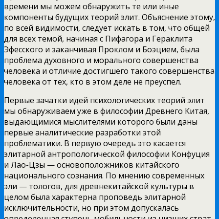
времени мы можем обнаружить те или иные
компоненты будущих теорий
элит. Объяснение этому,
по всей видимости, следует искать в том, что общей
для всех темой, начиная с Пифагора и Гераклита
Эфесского и заканчивая Проклом и Боэцием, была
проблема духовного и морального совершенства
человека и отличие достигшего такого совершенства
человека от тех, кто в этом деле не преуспел.
Первые зачатки идей психологических теорий элит
мы обнаруживаем уже в философии Древнего Китая,
выдающимися мыслителями которого были даны
первые аналитические разработки этой
проблематики. В первую очередь это касается
элитарной антропологической философии Конфуция
и Лао-Цзы — основоположников китайского
национального сознания. По мнению современных
эли — тологов, для древнекитайской культуры в
целом была характерна проповедь элитарной
исключительности, но при этом допускалась
определенная ступень мобильности из низших страт