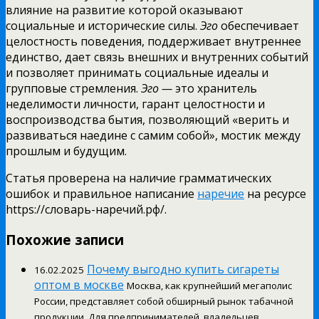
влияние на развитие которой оказывают
социальные и исторические силы.
Эго
обеспечивает
целостность поведения, поддерживает внутреннее
единство, дает связь внешних и внутренних событий
и позволяет принимать социальные идеалы и
групповые стремления.
Эго —
это хранитель
неделимости личности, гарант целостности и
воспроизводства бытия, позволяющий «верить и
развиваться наедине с самим собой», мостик между
прошлым и будущим.
Статья проверена на наличие грамматических
ошибок и правильное написание
наречие
на ресурсе
https://словарь-наречий.рф/.
Похожие записи
Почему выгодно купить сигареты
16.02.2025
оптом в москве
Москва, как крупнейший мегаполис
России, представляет собой обширный рынок табачной
продукции. Для предпринимателей, владельцев