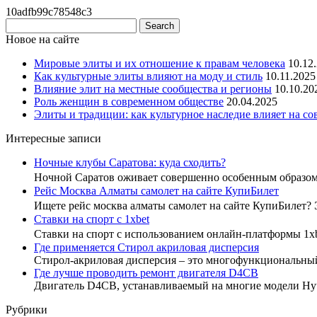
10adfb99c78548c3
Новое на сайте
Мировые элиты и их отношение к правам человека
10.12
Как культурные элиты влияют на моду и стиль
10.11.2025
Влияние элит на местные сообщества и регионы
10.10.20
Роль женщин в современном обществе
20.04.2025
Элиты и традиции: как культурное наследие влияет на с
Интересные записи
Ночные клубы Саратова: куда сходить?
Ночной Саратов оживает совершенно особенным образо
Рейс Москва Алматы самолет на сайте КупиБилет
Ищете рейс москва алматы самолет на сайте КупиБилет?
Ставки на спорт с 1xbet
Ставки на спорт с использованием онлайн-платформы 1x
Где применяется Стирол акриловая дисперсия
Стирол-акриловая дисперсия – это многофункциональны
Где лучше проводить ремонт двигателя D4CB
Двигатель D4CB, устанавливаемый на многие модели Hyu
Рубрики