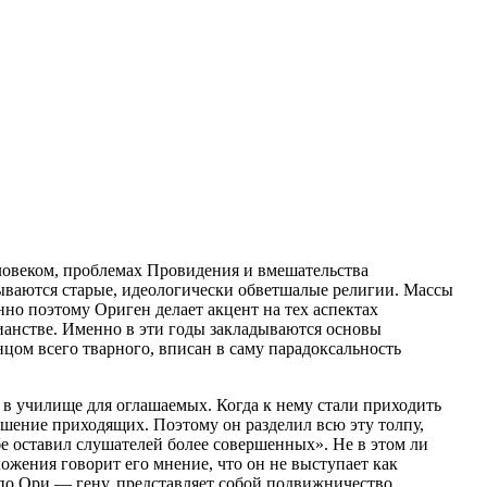
ловеком, проблемах Провидения и вмешательства
абываются старые, идеологически обветшалые религии. Массы
но поэтому Ориген делает акцент на тех аспектах
ианстве. Именно в эти годы закладываются основы
нцом всего тварного, вписан в саму парадоксальность
 в училище для оглашаемых. Когда к нему стали приходить
ашение приходящих. Поэтому он разделил всю эту толпу,
е оставил слушателей более совершенных». Не в этом ли
жения говорит его мнение, что он не выступает как
по Ори — гену, представляет собой подвижничество.