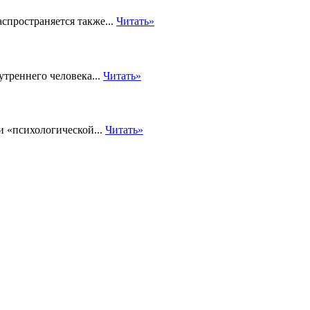
спространяется также...
Читать»
треннего человека...
Читать»
и «психологической...
Читать»