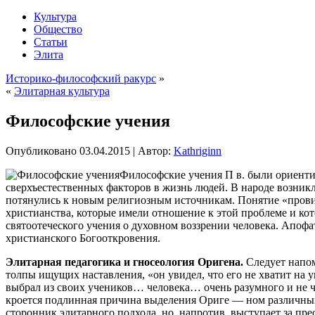
Культура
Общество
Статьи
Элита
Историко-философский ракурс
»
«
Элитарная культура
Философские учения
Опубликовано
03.04.2015
|
Автор:
Kathriginn
Философские учения П в. были ориенти
сверхъестественных факторов в жизнь людей. В народе возникл
потянулись к новым религиозным источникам. Понятие «пров
христианства, которые имели отношение к этой проблеме и ко
святоотеческого учения о духовном воззрении человека. Апофат
христианского Богооткровения.
Элитарная педагогика и гносеология Оригена.
Следует напом
толпы ищущих наставления, «он увидел, что его не хватит на
выбрал из своих учеников… человека… очень разумного и не ч
кроется подлинная причина выделения Ориге — ном различных
сторонник элитарного подхода, но, напротив, выступает за п