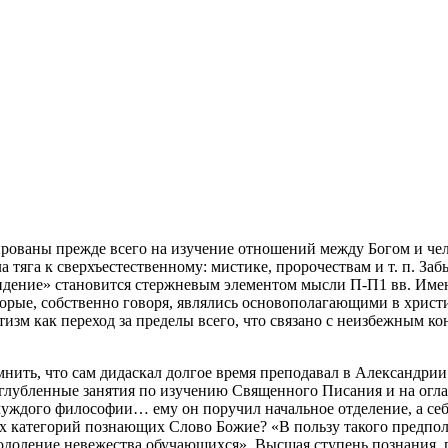
рованы прежде всего на изучение отношений между Богом и че
а тяга к сверхъестественному: мистике, пророчествам и т. п. З
идение» становится стержневым элементом мысли П-П1
вв. Имен
торые, собственно говоря, являлись основополагающими в христ
изм как переход за пределы всего, что связано с неизбежным ко
нить, что сам дидаскал долгое время преподавал в Александрии
 углубленные занятия по изучению Священного Писания и на огл
уждого философии… ему он поручил начальное отделение, а себ
 категорий познающих Слово Божие? «В пользу такого предполо
реодоление невежества обучающихся». Высшая ступень познания, 