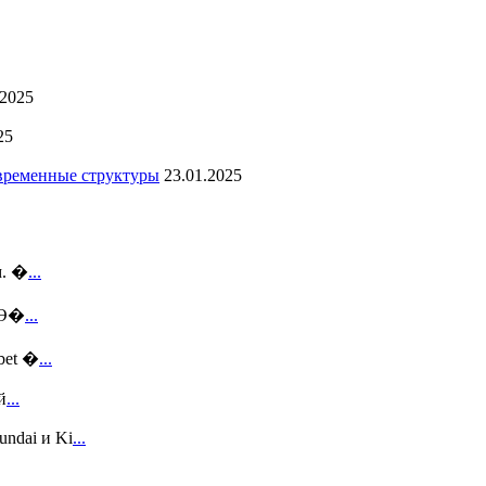
.2025
25
овременные структуры
23.01.2025
м. �
...
 Э�
...
bet �
...
й
...
ndai и Ki
...