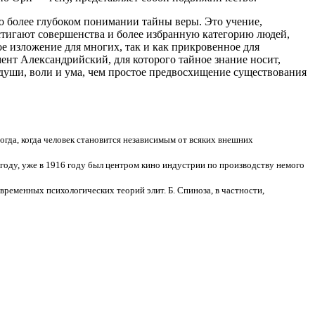
о более глубоком понимании тайны веры. Это учение,
остигают совершенства и более избранную категорию людей,
ое изложение для многих, так и как прикровенное для
ент Александрийский, для которого тайное знание носит,
 души, воли и ума, чем простое предвосхищение существования
тогда, когда человек становится независимым от всяких внешних
 году, уже в 1916 году был центром кино индустрии по производству немого
временных психологических теорий элит. Б. Спиноза, в частности,