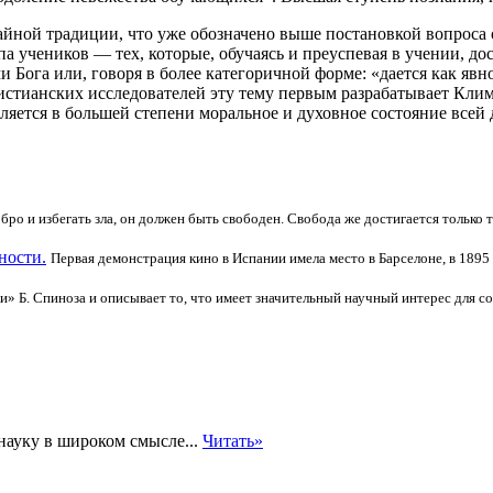
йной традиции, что уже обозначено выше постановкой вопроса 
а учеников — тех, которые, обучаясь и преуспевая в учении, д
 Бога или, говоря в более категоричной форме: «дается как явн
истианских исследователей эту тему первым разрабатывает Клим
вляется в большей степени моральное и духовное состояние всей
бро и избегать зла, он должен быть свободен. Свобода же достигается только 
ности.
Первая демонстрация кино в Испании имела место в Барселоне, в 1895
и» Б. Спиноза и описывает то, что имеет значительный научный интерес для со
науку в широком смысле...
Читать»