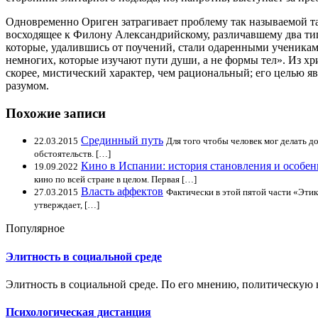
Одновременно Ориген затрагивает проблему так называемой та
восходящее к Филону Александрийскому, различавшему два тип
которые, удалившись от поучений, стали одаренными учениками
немногих, которые изучают пути души, а не формы тел». Из хр
скорее, мистический характер, чем рациональный; его целью я
разумом.
Похожие записи
Срединный путь
22.03.2015
Для того чтобы человек мог делать до
обстоятельств. […]
Кино в Испании: история становления и особен
19.09.2022
кино по всей стране в целом. Первая […]
Власть аффектов
27.03.2015
Фактически в этой пятой части «Этик
утверждает, […]
Популярное
Элитность в социальной среде
Элитность в социальной среде. По его мнению, политическую 
Психологическая дистанция