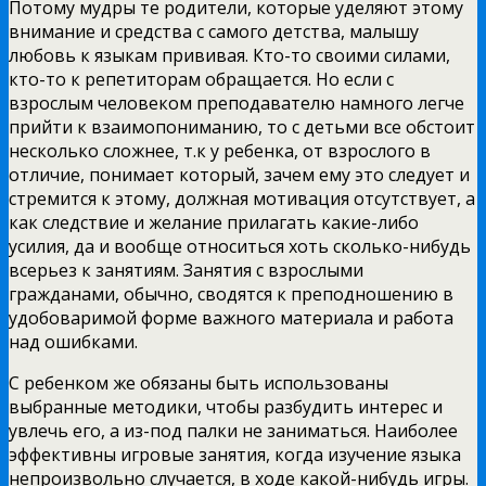
Потому мудры те родители, которые уделяют этому
внимание и средства с самого детства, малышу
любовь к языкам прививая. Кто-то своими силами,
кто-то к репетиторам обращается. Но если с
взрослым человеком преподавателю намного легче
прийти к взаимопониманию, то с детьми все обстоит
несколько сложнее, т.к у ребенка, от взрослого в
отличие, понимает который, зачем ему это следует и
стремится к этому, должная мотивация отсутствует, а
как следствие и желание прилагать какие-либо
усилия, да и вообще относиться хоть сколько-нибудь
всерьез к занятиям. Занятия с взрослыми
гражданами, обычно, сводятся к преподношению в
удобоваримой форме важного материала и работа
над ошибками.
С ребенком же обязаны быть использованы
выбранные методики, чтобы разбудить интерес и
увлечь его, а из-под палки не заниматься. Наиболее
эффективны игровые занятия, когда изучение языка
непроизвольно случается, в ходе какой-нибудь игры.