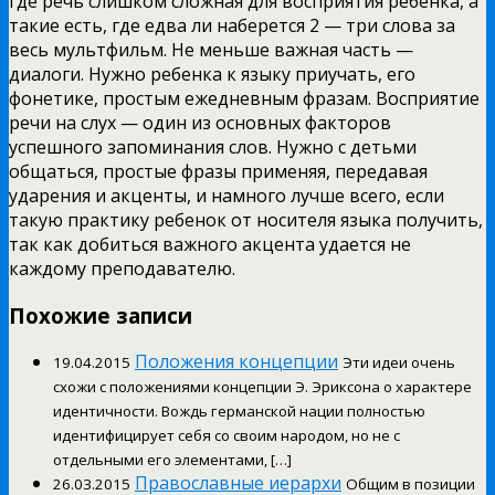
где речь слишком сложная для восприятия ребенка, а
такие есть, где едва ли наберется 2 — три слова за
весь мультфильм. Не меньше важная часть —
диалоги. Нужно ребенка к языку приучать, его
фонетике, простым ежедневным фразам. Восприятие
речи на слух — один из основных факторов
успешного запоминания слов. Нужно с детьми
общаться, простые фразы применяя, передавая
ударения и акценты, и намного лучше всего, если
такую практику ребенок от носителя языка получить,
так как добиться важного акцента удается не
каждому преподавателю.
Похожие записи
Положения концепции
19.04.2015
Эти идеи очень
схожи с положениями концепции Э. Эриксона о характере
идентичности. Вождь германской нации полностью
идентифицирует себя со своим народом, но не с
отдельными его элементами, […]
Православные иерархи
26.03.2015
Общим в позиции