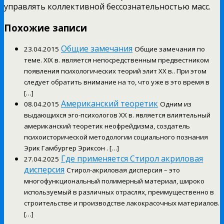
управлять коллективной бессознательностью масс.
Похожие записи
Общие замечания
23.04.2015
Общие замечания по
теме. XIX в. является непосредственным предвестником
появления психологических теорий элит XX в.. При этом
следует обратить внимание на то, что уже в это время в
[…]
Американский теоретик
08.04.2015
Одним из
выдающихся эго-психологов XX в. является влиятельный
американский теоретик неофрейдизма, создатель
психоисторической методологии социального познания
Эрик Гамбургер Эриксон . […]
Где применяется Стирол акриловая
27.04.2025
дисперсия
Стирол-акриловая дисперсия – это
многофункциональный полимерный материал, широко
используемый в различных отраслях, преимущественно в
строительстве и производстве лакокрасочных материалов.
[…]