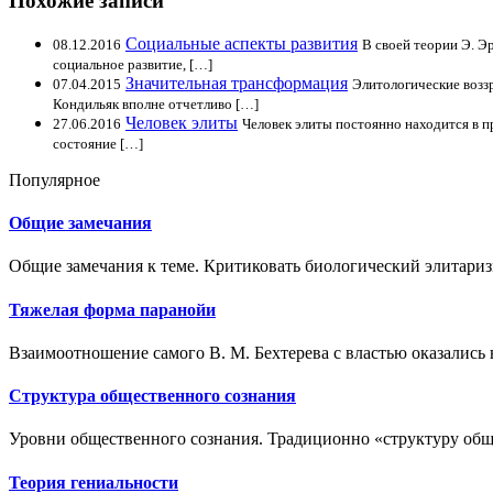
Похожие записи
Социальные аспекты развития
08.12.2016
В своей теории Э. Э
социальное развитие, […]
Значительная трансформация
07.04.2015
Элитологические воззр
Кондильяк вполне отчетливо […]
Человек элиты
27.06.2016
Человек элиты постоянно находится в п
состояние […]
Популярное
Общие замечания
Общие замечания к теме. Критиковать биологический элитариз
Тяжелая форма паранойи
Взаимоотношение самого В. М. Бехтерева с властью оказались 
Структура общественного сознания
Уровни общественного сознания. Традиционно «структуру общ
Теория гениальности