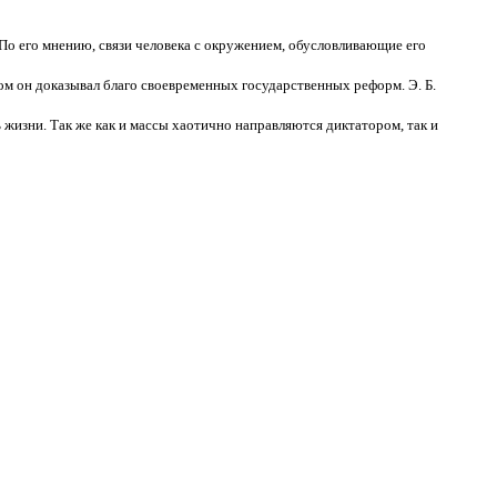
По его мнению, связи человека с окружением, обусловливающие его
ром он доказывал благо своевременных государственных реформ. Э. Б.
жизни. Так же как и массы хаотично направляются диктатором, так и