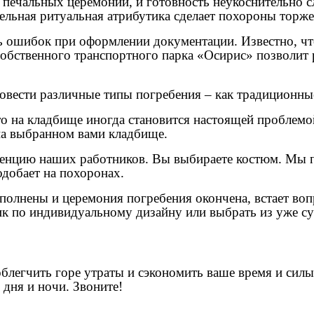
 печальных церемоний, и готовность неукоснительно с
тельная ритуальная атрибутика сделает похороны торж
 ошибок при оформлении документации. Известно, что
собственного транспортного парка «Осирис» позволит
вести различные типы погребения – как традиционные
то на кладбище иногда становится настоящей проблемо
на выбранном вами кладбище.
тенцию наших работников. Вы выбираете костюм. Мы 
одобает на похоронах.
ыполнены и церемония погребения окончена, встает во
ик по индивидуальному дизайну или выбрать из уже 
облегчить горе утраты и сэкономить ваше время и сил
 дня и ночи. Звоните!