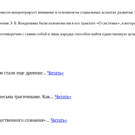
риксон концентрирует внимание в основном на социальных аспектах развития. 
ения Э. Б. Кондильяка были изложены им в его трактате «О системах», в кото
ротиворечии с самим собой и лишь изредка способен найти единственную цель 
м стали еще древние...
Читать»
весьма трагичными. Как...
Читать»
ественного сознания»...
Читать»