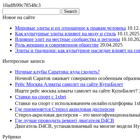
10adfb99c78548c3
Новое на сайте
Мировые элиты и их отношение к правам человека
10.12
Как культурные элиты влияют на моду и стиль
10.11.2025
Влияние элит на местные сообщества и регионы
10.10.20
Роль женщин в современном обществе
20.04.2025
Элиты и традиции: как культурное наследие влияет на с
Интересные записи
Ночные клубы Саратова: куда сходить?
Ночной Саратов оживает совершенно особенным образо
Рейс Москва Алматы самолет на сайте КупиБилет
Ищете рейс москва алматы самолет на сайте КупиБилет?
Ставки на спорт с 1xbet
Ставки на спорт с использованием онлайн-платформы 1x
Где применяется Стирол акриловая дисперсия
Стирол-акриловая дисперсия – это многофункциональны
Где лучше проводить ремонт двигателя D4CB
Двигатель D4CB, устанавливаемый на многие модели Hyu
Рубрики