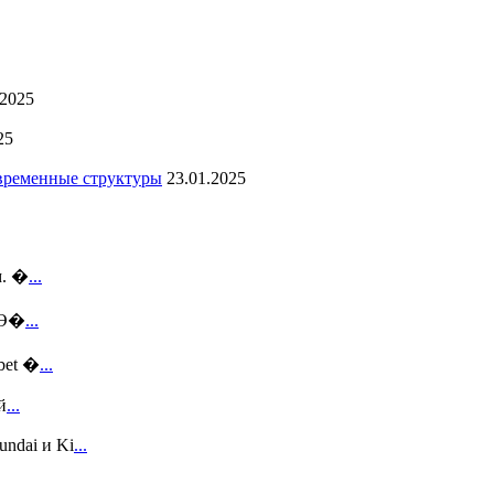
.2025
25
овременные структуры
23.01.2025
м. �
...
 Э�
...
bet �
...
й
...
ndai и Ki
...